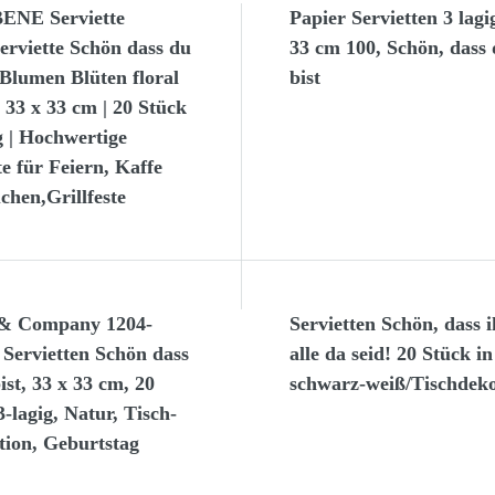
NE Serviette
Papier Servietten 3 lagi
erviette Schön dass du
33 cm 100, Schön, dass
 Blumen Blüten floral
bist
| 33 x 33 cm | 20 Stück
ig | Hochwertige
te für Feiern, Kaffe
hen,Grillfeste
& Company 1204-
Servietten Schön, dass i
 Servietten Schön dass
alle da seid! 20 Stück in
ist, 33 x 33 cm, 20
schwarz-weiß/Tischdek
3-lagig, Natur, Tisch-
tion, Geburtstag